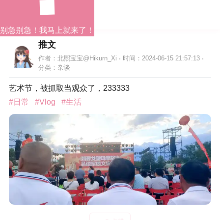
别急别急！我马上就来了！
推文
作者：北熙宝宝@Hikurn_Xi
时间：2024-06-15 21:57:13
分类：
杂谈
艺术节，被抓取当观众了，233333
#日常
#Vlog
#生活