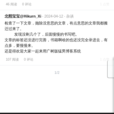
46 阅读
0 评论
1 点赞
北熙宝宝@Hikurn_Xi
2024-04-12
杂谈
检查了一下文章，抛除没意思的文章，有点意思的文章我都搬
迁过来了。

🤣👉发现没剩几个了，后面慢慢的书写吧。

文章的标签还没进行完善，书籍啊啥的也还没完全录进去，有
点多，要慢慢来。

还是得欢迎大家一起来用广树版猛男博客系统
107 阅读
0 评论
1 点赞
1/2