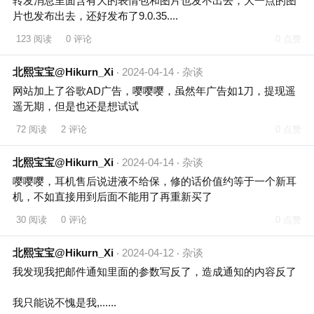
转发消息里面含有大的表情包和图片也发不出去，大一点的图
片也发布出去，还好发布了9.0.35....
123 阅读
0 评论
0 点赞
北熙宝宝@Hikurn_Xi
2024-04-14
杂谈
网站加上了谷歌AD广告，嘤嘤嘤，虽然年广告如1刀，提现遥
遥无期，但是也还是想试试
72 阅读
2 评论
0 点赞
北熙宝宝@Hikurn_Xi
2024-04-14
杂谈
嘤嘤嘤，耳机售后说进液不给保，修的话价值约等于一个新耳
机，不如直接用到后面不能用了再重新买了
30 阅读
0 评论
0 点赞
北熙宝宝@Hikurn_Xi
2024-04-12
杂谈
我发现我把邮件通知里面的参数写反了，造成通知的内容反了
😰

我只能说不愧是我,......