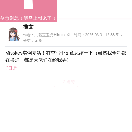
别急别急！我马上就来了！
推文
作者：北熙宝宝@Hikurn_Xi
时间：2025-03-01 12:33:51
分类：
杂谈
Misskey实例复活！有空写个文章总结一下（虽然我全程都
在摆烂，都是大佬们在给我弄）
#日常
3 点赞