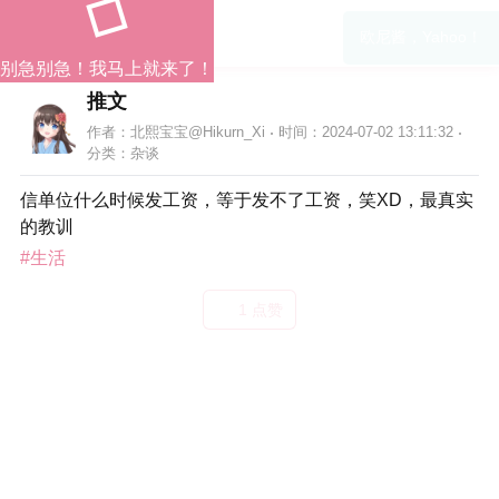
欧尼酱，Yahoo！
别急别急！我马上就来了！
推文
作者：北熙宝宝@Hikurn_Xi
时间：2024-07-02 13:11:32
分类：
杂谈
信单位什么时候发工资，等于发不了工资，笑XD，最真实
的教训
#生活
1 点赞