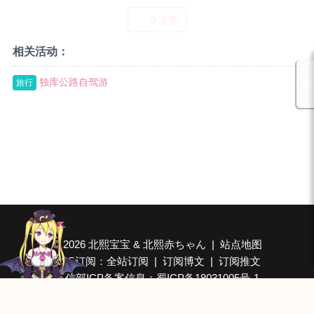
0 点赞
相关活动：
独库公路自驾游
旅行
©
2026 北熙宝宝 & 北熙赤ちゃん
|
站点地图
RSS订阅：
全站订阅
|
订阅博文
|
订阅推文
Hide
❤ - 音乐播放器
工信部ICP备案信息：
蜀ICP备18031005号-1
由 
 和 
 和 
  共同提供CDN加速/云储存服务
目を閉じ 胸の鼓動確かめて 涙ぬぐった
播放 >
one-sided love(across the cosmology REMIX) - ulu
感谢
 群友 
提供博客寄存服务器
思い出なの もしもね 神様がいるなら