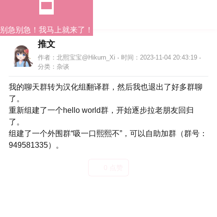
别急别急！我马上就来了！
推文
作者：北熙宝宝@Hikurn_Xi
时间：2023-11-04 20:43:19
分类：
杂谈
我的聊天群转为汉化组翻译群，然后我也退出了好多群聊
了。

重新组建了一个hello world群，开始逐步拉老朋友回归
了。

组建了一个外围群“吸一口熙熙不”，可以自助加群（群号：
949581335）。
0 点赞